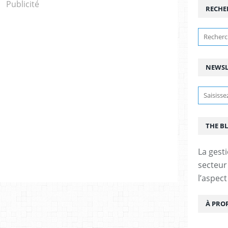
Publicité
RECHE
NEWSL
THE B
La gest
secteur
l’aspec
À PRO