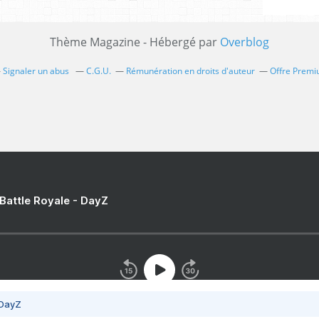
Thème Magazine - Hébergé par
Overblog
Signaler un abus
C.G.U.
Rémunération en droits d'auteur
Offre Prem
 Battle Royale - DayZ
 DayZ